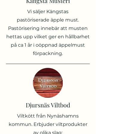
Kängsta Musteri
Vi säljer Kängstas
pastöriserade äpple must.
Pastörisering innebär att musten
hettas upp vilket ger en hållbarhet
på ca 1 år i oöppnad äppelmust
förpackning.
Djursnäs Viltbod
Viltkött från Nynäshamns
kommun. Erbjuder viltprodukter
av olika slag: