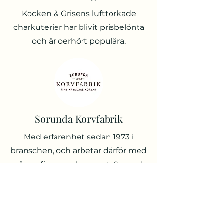
Kocken & Grisens lufttorkade
charkuterier har blivit prisbelönta
och är oerhört populära.
Sorunda Korvfabrik
Med erfarenhet sedan 1973 i
branschen, och arbetar därför med
många fina gamla recept. Sorunda
korvfabriks historia sträcker sig
över tre generationer, därför har vi
så bra bra koll på vad som krävs för
att lyckas med ett gediget